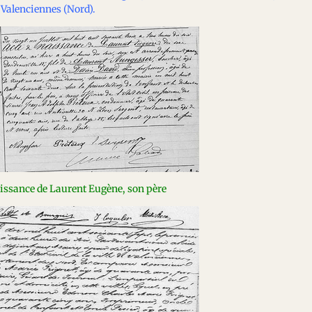
à Valenciennes (Nord).
aissance de Laurent Eugène, son père