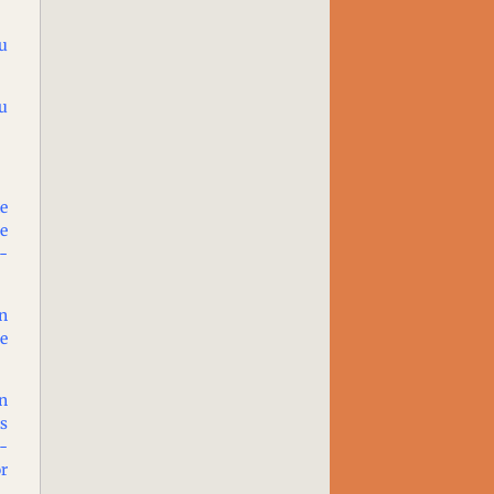
au
au
le
ne
w-
on
re
un
es
e-
or