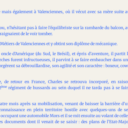
 mais également à Valenciennes, où il vécut avec sa mère suite 
ou, n’hésitant pas à faire l’équilibriste sur la rambarde du balcon, 
raignaient de le voir tomber.
 et Métiers de Valenciennes et y obtint son diplôme de mécanique.
ncle d’Amérique (du Sud, le Brésil), et épris d’aventure, il partit 
rches furent infructueuses, il parvint à se faire embaucher dans u
orgèrent sa débrouillardise, son agilité et son caractère : boxeur, co
, de retour en France, Charles se retrouva incorporé, en rais
ème
2
régiment de hussards au sein duquel il ne tarda pas à se fai
uatre mois après sa mobilisation, venant de baisser la barrière d’
connaissance en plein territoire hostile avec quelques-uns de s
s occupant une automobile Mors et il se mit ensuite au volant de cell
documents dont il venait de se saisir : des plans de l’Etat-Maj